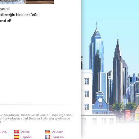
yarat!
ileceğin binlerce ürün!
vet et!
e Arkadaşlar. Tasarla ve dekore et. Topluluğa katıl,
eni arkadaşlar edin! Bedava kızlar için giydirmece
!
 Ind.
Dansk
Deutsch
Español
Français