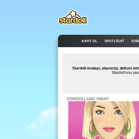
KAYIT OL
SPOTLIGHT
EVİ
Stardoll modayı, alışverişi, dekore etm
Stardoll'unu yara
STARDOLL'UNU YARAT!