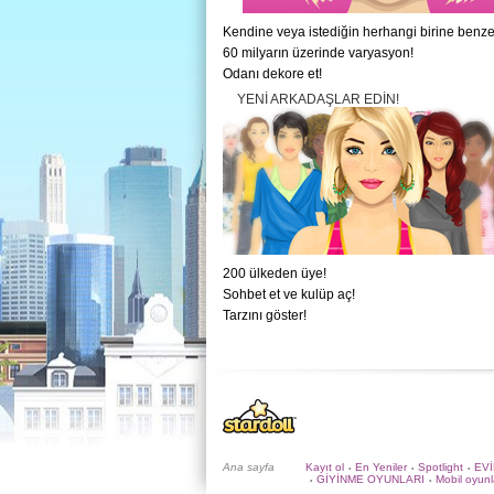
Kendine veya istediğin herhangi birine benzet
60 milyarın üzerinde varyasyon!
Odanı dekore et!
YENI ARKADAŞLAR EDIN!
200 ülkeden üye!
Sohbet et ve kulüp aç!
Tarzını göster!
Ana sayfa
Kayıt ol
En Yeniler
Spotlight
EV
•
•
•
GİYİNME OYUNLARI
Mobil oyunl
•
•