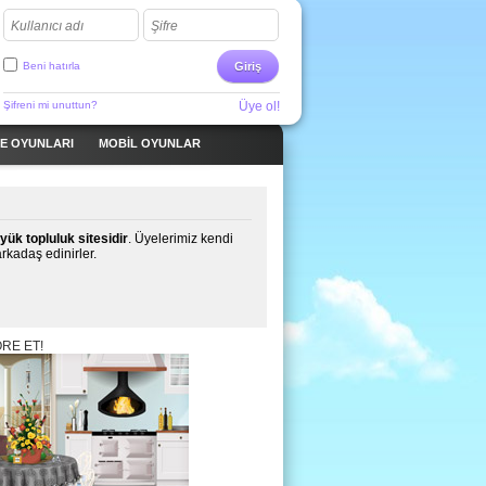
Kullanıcı adı
Şifre
Beni hatırla
Giriş
Şifreni mi unuttun?
Üye ol!
ME OYUNLARI
MOBIL OYUNLAR
yük topluluk sitesidir
. Üyelerimiz kendi
arkadaş edinirler.
RE ET!