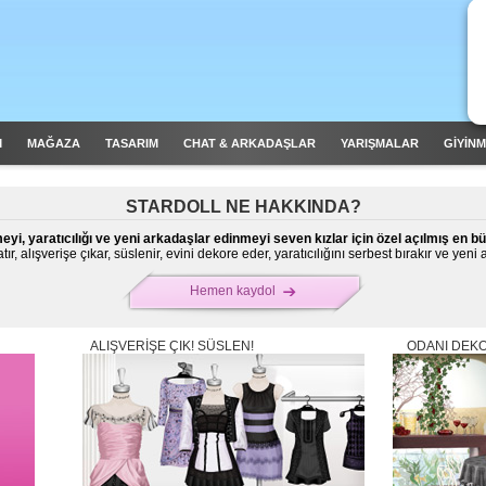
M
MAĞAZA
TASARIM
CHAT & ARKADAŞLAR
YARIŞMALAR
GİYİN
STARDOLL
NE HAKKINDA?
eyi, yaratıcılığı ve yeni arkadaşlar edinmeyi seven kızlar için özel açılmış en bü
tır, alışverişe çıkar, süslenir, evini dekore eder, yaratıcılığını serbest bırakır ve yeni 
Hemen kaydol
ALIŞVERIŞE ÇIK! SÜSLEN!
ODANI DEKO