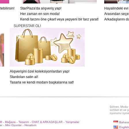
ebilirsin!
StarPlaza'da alışveriş yap!
Hayalindeki evi 
Her zaman en son moda!
Arasından seçeb
Kendi tarzını öne çıkart veya yepyeni bir tarz yarat!
Arkadaşlarını da
SUPERSTAR OL!
Alışverişini özel koleksiyonlardan yap!
Stardoları satın al!
Tasarla ve kendi modanı başkalarına sat!
Şöhret, Moda v
sohbet et ve y
oyununu oyna
İM
Mağaza
Tasarım
CHAT & ARKADAŞLAR
Yarışmalar
Bahasa
•
•
•
•
ar
Mini Oyunlar
Hesabım
•
•
English