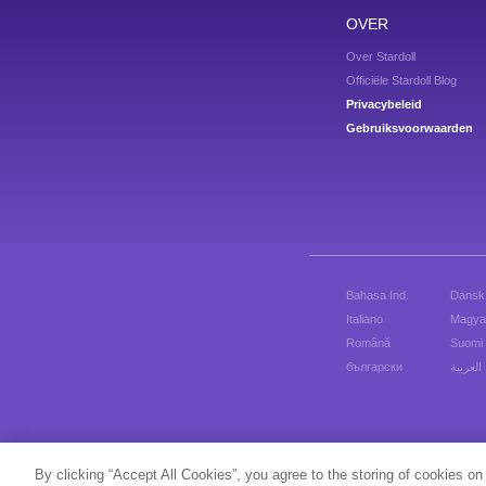
OVER
Over Stardoll
Officiële Stardoll Blog
Privacybeleid
Gebruiksvoorwaarden
Bahasa Ind.
Dansk
Italiano
Magya
Română
Suomi
български
العربية
By clicking “Accept All Cookies”, you agree to the storing of cookies on