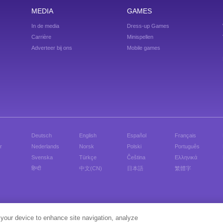
MEDIA
GAMES
In de media
Dress-up Games
Carrière
Minispellen
Adverteer bij ons
Mobile games
Deutsch
English
Español
Français
r
Nederlands
Norsk
Polski
Português
Svenska
Türkçe
Čeština
Ελληνικά
हिन्दी
中文(CN)
日本語
繁體字
Speel verkleedgames voor meisjes, verkleed je favoriete celebs en speel gratis flashgames.
 your device to enhance site navigation, analyze