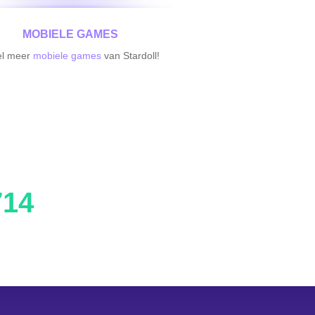
MOBIELE GAMES
el meer
mobiele games
van Stardoll!
714