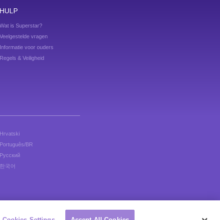
HULP
Wat is Superstar?
Veelgestelde vragen
Informatie voor ouders
Regels & Veiligheid
Hrvatski
Português/BR
Русский
한국어
Cookies Settings
Accept All Cookies